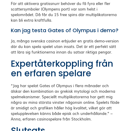
För att aktivera gratissnurr behöver du få fyra eller fler
scattersymboler (Olympens port) var som helst i
spelområdet. Då får du 15 free spins där multiplikatorerna
kan bli extra kraftfulla.
Kan jag testa Gates of Olympus i demo?
Ja, många svenska casinon erbjuder en gratis demo-version
där du kan spela spelet utan insats. Det är ett perfekt sätt
att lära sig funktionerna innan du satsar riktiga pengar.
Expertåterkoppling från
en erfaren spelare
“Jag har spelat Gates of Olympus i flera månader och
älskar den kombination av grekisk mytologi och moderna
spelmekanismer. Speciellt multiplikatorerna har gett mig
några av mina största vinster någonsin online. Spelets flöde
är smidigt och grafiken håller hög kvalitet, vilket gör att
spelupplevelsen känns både episk och underhållande.” –
Anna, erfaren casinospelare från Stockholm.
Slutsats