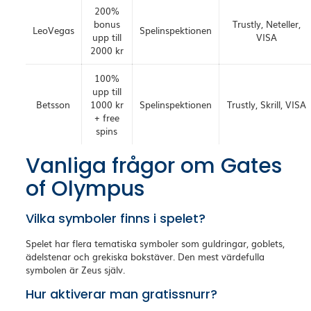
200%
bonus
Trustly, Neteller,
LeoVegas
Spelinspektionen
upp till
VISA
2000 kr
100%
upp till
Betsson
1000 kr
Spelinspektionen
Trustly, Skrill, VISA
+ free
spins
Vanliga frågor om Gates
of Olympus
Vilka symboler finns i spelet?
Spelet har flera tematiska symboler som guldringar, goblets,
ädelstenar och grekiska bokstäver. Den mest värdefulla
symbolen är Zeus själv.
Hur aktiverar man gratissnurr?