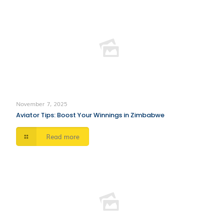
November 7, 2025
Aviator Tips: Boost Your Winnings in Zimbabwe
Read more