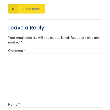
Read more
Leave a Reply
Your email address will not be published.
Required fields are
marked
*
Comment
*
Name
*