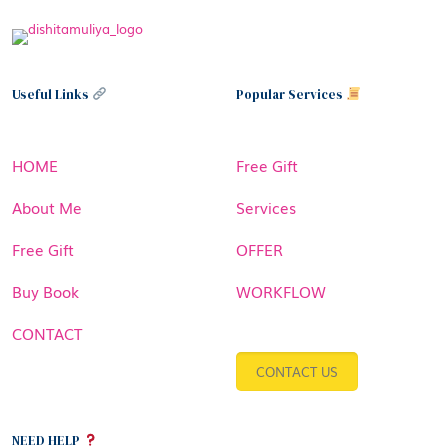
Useful Links
Popular Services
HOME
Free Gift
About Me
Services
Free Gift
OFFER
Buy Book
WORKFLOW
CONTACT
CONTACT US
NEED HELP