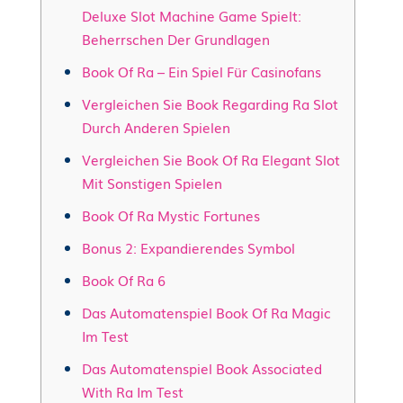
Deluxe Slot Machine Game Spielt:
Beherrschen Der Grundlagen
Book Of Ra – Ein Spiel Für Casinofans
Vergleichen Sie Book Regarding Ra Slot
Durch Anderen Spielen
Vergleichen Sie Book Of Ra Elegant Slot
Mit Sonstigen Spielen
Book Of Ra Mystic Fortunes
Bonus 2: Expandierendes Symbol
Book Of Ra 6
Das Automatenspiel Book Of Ra Magic
Im Test
Das Automatenspiel Book Associated
With Ra Im Test