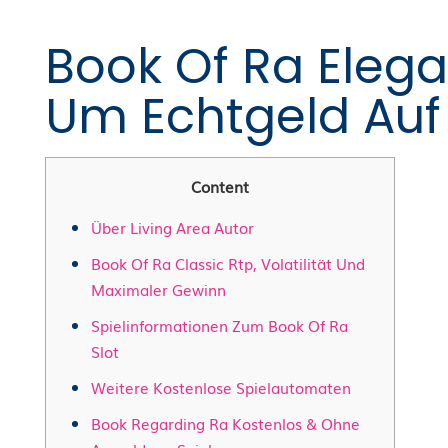
Book Of Ra Elega
Um Echtgeld Auf
Content
Über Living Area Autor
Book Of Ra Classic Rtp, Volatilität Und
Maximaler Gewinn
Spielinformationen Zum Book Of Ra
Slot
Weitere Kostenlose Spielautomaten
Book Regarding Ra Kostenlos & Ohne