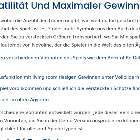
latilität Und Maximaler Gewinn
 wobei die Anzahl der Truhen angibt, wie weit du fortgeschritt
 Ziel des Spiels ist es, 3 oder mehr Symbole aus dem Buch des
den Sie zu versteckten Gräbern transportiert, wo Sie Minispie
elautomat von Novoline, der die Spieler in die Welt des alten Ä
 zu verschiedenen Varianten des Spiels wie dem Book of Ra D
onusfunktion mit living room riesigen Gewinnen unter Vollbilde
piel vorankommen und schließlich die versteckten Schätze fin
euer im alten Ägypten.
verschiedene Varianten entwickelt wurden. Jede dieser Version
en Varianten, die Sie in der Demo-Version ausprobieren können.
chkeit für allesamt Spielertypen ist.