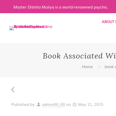
Master Dishita Muliya is a world-renowned psychic.
ABOUT 
Book Associated Wi
Home
book o
Published by
admin00_00
on
May 11, 2025