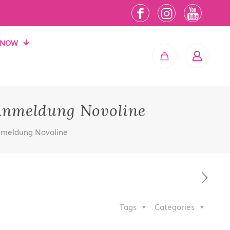
 NOW
 Anmeldung Novoline
nmeldung Novoline
Tags
Categories