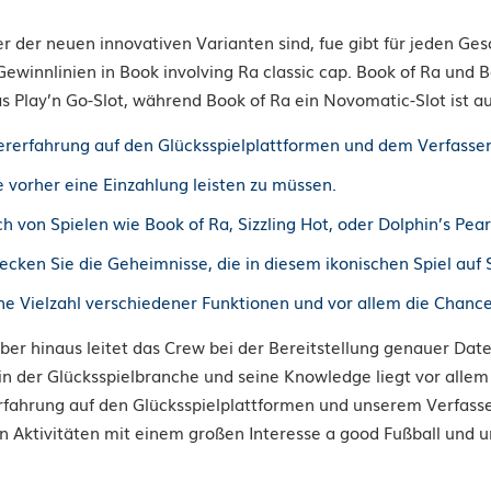
er der neuen innovativen Varianten sind, fue gibt für jeden Ge
Gewinnlinien in Book involving Ra classic cap. Book of Ra und 
s Play’n Go-Slot, während Book of Ra ein Novomatic-Slot ist 
ererfahrung auf den Glücksspielplattformen und dem Verfassen 
e vorher eine Einzahlung leisten zu müssen.
von Spielen wie Book of Ra, Sizzling Hot, oder Dolphin’s Pearl
cken Sie die Geheimnisse, die in diesem ikonischen Spiel auf 
ne Vielzahl verschiedener Funktionen und vor allem die Chanc
ber hinaus leitet das Crew bei der Bereitstellung genauer Daten
in der Glücksspielbranche und seine Knowledge liegt vor allem 
rfahrung auf den Glücksspielplattformen und unserem Verfassen
hen Aktivitäten mit einem großen Interesse a good Fußball und