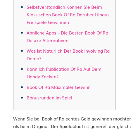
Selbstverständlich Können Sie Beim
Klassischen Book Of Ra Darüber Hinaus
Freispiele Gewinnen
Ähnliche Apps – Die Besten Book Of Ra
Deluxe Alternativen
Was Ist Natürlich Der Book Involving Ra
Demo?
Kann Ich Publication Of Ra Auf Dem
Handy Zocken?
Book Of Ra Maximaler Gewinn
Bonusrunden Im Spiel
Wenn Sie bei Book of Ra echtes Geld gewinnen möchten,
als beim Original. Der Spielablauf ist generell der gle