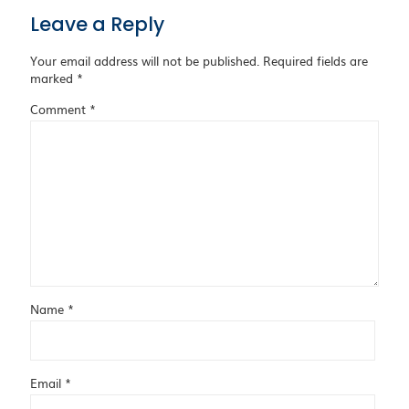
Leave a Reply
Your email address will not be published.
Required fields are
marked
*
Comment
*
Name
*
Email
*