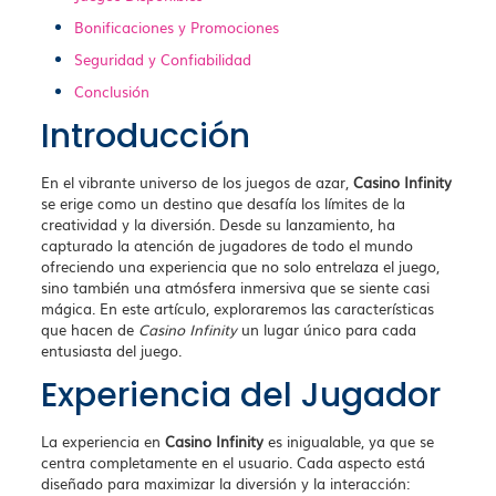
Bonificaciones y Promociones
Seguridad y Confiabilidad
Conclusión
Introducción
En el vibrante universo de los juegos de azar,
Casino Infinity
se erige como un destino que desafía los límites de la
creatividad y la diversión. Desde su lanzamiento, ha
capturado la atención de jugadores de todo el mundo
ofreciendo una experiencia que no solo entrelaza el juego,
sino también una atmósfera inmersiva que se siente casi
mágica. En este artículo, exploraremos las características
que hacen de
Casino Infinity
un lugar único para cada
entusiasta del juego.
Experiencia del Jugador
La experiencia en
Casino Infinity
es inigualable, ya que se
centra completamente en el usuario. Cada aspecto está
diseñado para maximizar la diversión y la interacción: