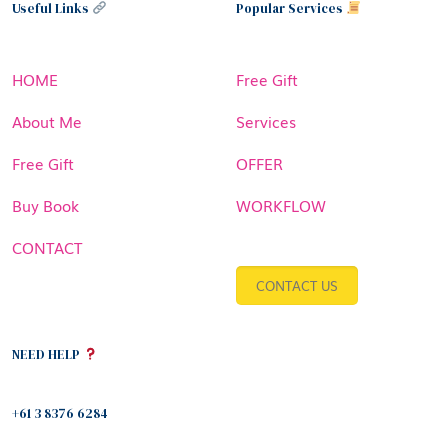
Useful Links
Popular Services
HOME
Free Gift
About Me
Services
Free Gift
OFFER
Buy Book
WORKFLOW
CONTACT
CONTACT US
NEED HELP
+61 3 8376 6284