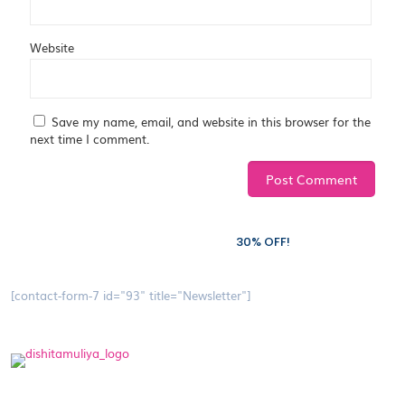
Website
Save my name, email, and website in this browser for the
next time I comment.
Subscribe to our newsletter and grab
30% OFF!
[contact-form-7 id="93" title="Newsletter"]