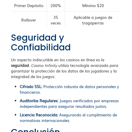
Primer Depósito
200%
Mínimo $20
35
Aplicable a juegos de
Rollover
veces
tragaperras
Seguridad y
Confiabilidad
Un aspecto indiscutible en los casinos en línea es la
seguridad
.
Casino Infinity
utiliza tecnología avanzada para
garantizar la protección de los datos de los jugadores y la
integridad de los juegos:
Cifrado SSL:
Protección robusta de datos personales y
financieros.
Auditorías Regulares:
Juegos verificados por empresas
independientes para asegurar resultados justos.
Licencia Reconocida:
Asegurando el cumplimiento de
normativas internacionales.