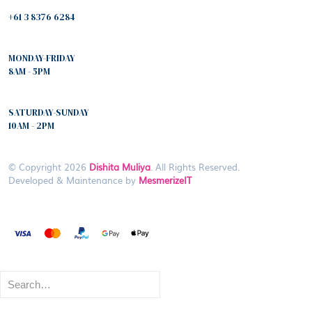
+61 3 8376 6284
MONDAY-FRIDAY
8AM - 5PM
SATURDAY-SUNDAY
10AM - 2PM
© Copyright 2026
Dishita Muliya
. All Rights Reserved.
Developed & Maintenance by
MesmerizeIT