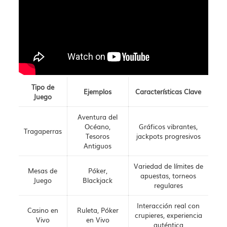
Tipo de
Ejemplos
Características Clave
Juego
Aventura del
Océano,
Gráficos vibrantes,
Tragaperras
Tesoros
jackpots progresivos
Antiguos
Variedad de límites de
Mesas de
Póker,
apuestas, torneos
Juego
Blackjack
regulares
Interacción real con
Casino en
Ruleta, Póker
crupieres, experiencia
Vivo
en Vivo
auténtica