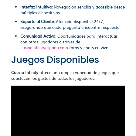
Interfaz Intuitiva:
Navegación sencilla y accesible desde
múltiples dispositivos.
Soporte al Cliente:
Atención disponible 24/7,
asegurando que cada pregunta encuentre respuesta.
Comunidad Activa:
Oportunidades para interactuar
con otros jugadores a través de
casinoinfinityespana.com
foros y chats en vivo.
Juegos Disponibles
Casino Infinity
ofrece una amplia variedad de juegos que
satisfacen los gustos de todos los jugadores: