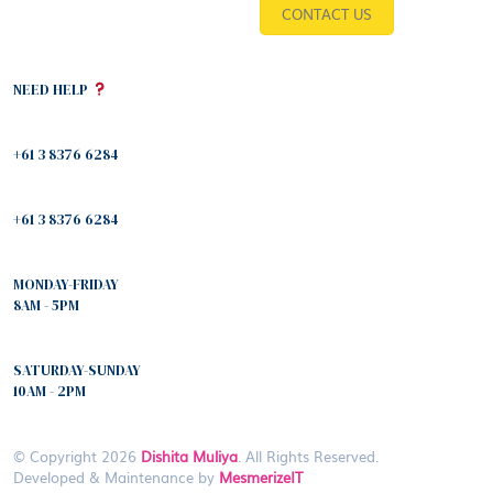
CONTACT US
NEED HELP
+61 3 8376 6284
+61 3 8376 6284
MONDAY-FRIDAY
8AM - 5PM
SATURDAY-SUNDAY
10AM - 2PM
© Copyright 2026
Dishita Muliya
. All Rights Reserved.
Developed & Maintenance by
MesmerizeIT