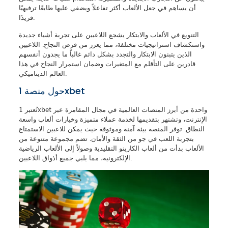
أن يساهم في جعل الألعاب أكثر تفاعلاً ويضفي عليها طابعًا ترفيهيًا
فريدًا.
التنويع في الألعاب والابتكار يشجع اللاعبين على تجربة أشياء جديدة
واستكشاف استراتيجيات مختلفة، مما يعزز من فرص النجاح. اللاعبين
الذين يتبنون الابتكار والتجدد بشكل دائم غالباً ما يجدون أنفسهم
قادرين على التأقلم مع المتغيرات وضمان استمرار النجاح في هذا
العالم الديناميكي.
حول منصة 1xbet
تُعتبر 1xbet واحدة من أبرز المنصات العالمية في مجال المقامرة عبر
الإنترنت، وتشتهر بتقديمها لخدمة عملاء متميزة وخيارات ألعاب واسعة
النطاق. توفر المنصة بيئة آمنة وموثوقة حيث يمكن للاعبين الاستمتاع
بتجربة اللعب في جو من الثقة والأمان. تضم مجموعة متنوعة من
الألعاب بدأت من ألعاب الكازينو التقليدية وصولاً إلى الألعاب الرياضية
الإلكترونية، مما يلبي جميع أذواق اللاعبين.