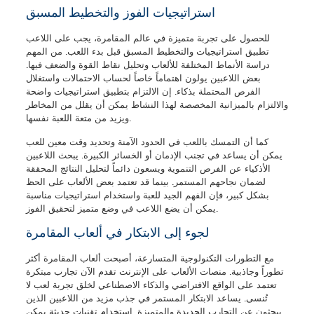
استراتيجيات الفوز والتخطيط المسبق
للحصول على تجربة متميزة في عالم المقامرة، يجب على اللاعب
تطبيق استراتيجيات والتخطيط المسبق قبل بدء اللعب. من المهم
دراسة الأنماط المختلفة للألعاب وتحليل نقاط القوة والضعف فيها.
بعض اللاعبين يولون اهتماماً خاصاً لحساب الاحتمالات واستغلال
الفرص المحتملة بذكاء. إن الالتزام بتطبيق استراتيجيات واضحة
والالتزام بالميزانية المخصصة لهذا النشاط يمكن أن يقلل من المخاطر
ويزيد من متعة اللعبة نفسها.
كما أن التمسك باللعب في الحدود الآمنة وتحديد وقت معين للعب
يمكن أن يساعد في تجنب الإدمان أو الخسائر الكبيرة. يبحث اللاعبين
الأذكياء عن الفرص التنموية ويسعون دائماً لتحليل النتائج المحققة
لضمان نجاحهم المستمر. بينما قد تعتمد بعض الألعاب على الحظ
بشكل كبير، فإن الفهم الجيد للعبة واستخدام استراتيجيات مناسبة
يمكن أن يضع اللاعب في وضع متميز لتحقيق الفوز.
لجوء إلى الابتكار في ألعاب المقامرة
مع التطورات التكنولوجية المتسارعة، أصبحت ألعاب المقامرة أكثر
تطوراً وجاذبية. منصات الألعاب على الإنترنت تقدم الآن تجارب مبتكرة
تعتمد على الواقع الافتراضي والذكاء الاصطناعي لخلق تجربة لعب لا
تُنسى. يساعد الابتكار المستمر في جذب مزيد من اللاعبين الذين
يبحثون عن التجارب الجديدة والمتميزة. استخدام تقنيات حديثة يمكن