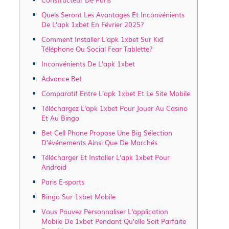
Quels Seront Les Avantages Et Inconvénients
De L’apk 1xbet En Février 2025?
Comment Installer L’apk 1xbet Sur Kid
Téléphone Ou Social Fear Tablette?
Inconvénients De L’apk 1xbet
Advance Bet
Comparatif Entre L’apk 1xbet Et Le Site Mobile
Téléchargez L’apk 1xbet Pour Jouer Au Casino
Et Au Bingo
Bet Cell Phone Propose Une Big Sélection
D’événements Ainsi Que De Marchés
Télécharger Et Installer L’apk 1xbet Pour
Android
Paris E-sports
Bingo Sur 1xbet Mobile
Vous Pouvez Personnaliser L’application
Mobile De 1xbet Pendant Qu’elle Soit Parfaite