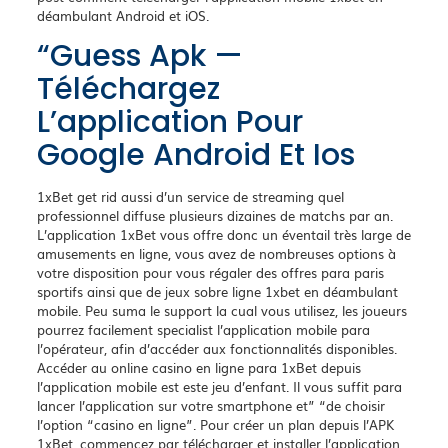
déambulant Android et iOS.
“Guess Apk —
Téléchargez
L’application Pour
Google Android Et Ios
1xBet get rid aussi d’un service de streaming quel
professionnel diffuse plusieurs dizaines de matchs par an.
L’application 1xBet vous offre donc un éventail très large de
amusements en ligne, vous avez de nombreuses options à
votre disposition pour vous régaler des offres para paris
sportifs ainsi que de jeux sobre ligne 1xbet en déambulant
mobile. Peu suma le support la cual vous utilisez, les joueurs
pourrez facilement specialist l’application mobile para
l’opérateur, afin d’accéder aux fonctionnalités disponibles.
Accéder au online casino en ligne para 1xBet depuis
l’application mobile est este jeu d’enfant. Il vous suffit para
lancer l’application sur votre smartphone et” “de choisir
l’option “casino en ligne”. Pour créer un plan depuis l’APK
1xBet, commencez par télécharger et installer l’application