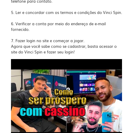
telefone para contato.
5. Ler e concordar com os termos e condições do Vinci Spin.
6. Verificar a conta por meio do endereço de e-mail
fornecido.
7. Fazer login no site e começar a jogar.
Agora que você sabe como se cadastrar, basta acessar o
site do Vinci Spin e fazer seu login!