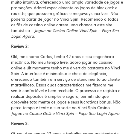
muito intuitiva, oferecendo uma ampla variedade de jogos e
promoções. Adorei especialmente os jogos de blackjack e
roulette, que possuem gráficos e megaways incríveis. Não
poderia parar de jogar no Vinci Spin! Recomendo a todos
os fãs de cassino online darem uma chance a este site
fantástico –
Jogue no Casino Online Vinci Spin – Faça Seu
Login Agora
.
Review 2:
Olá, me chamo Carlos, tenho 42 anos e sou engenheiro
mecânico. No meu tempo livre, adoro jogar no cassino
online e últimamente tenho me divertido bastante no Vinci
Spin. A interface é minimalista e cheia de elegância,
oferecendo também um serviço de atendimento ao cliente
maravilhoso. Essas duas características me fizeram me
sentir confortável e bem recebido. O processo de registro e
realizar depósitos é simples e seguro, permitindo que
aproveite totalmente os jogos e seus lucrativos bônus. Não
perca tempo e tente a sua sorte no Vinci Spin Casino –
Jogue no Casino Online Vinci Spin – Faça Seu Login Agora
.
Review 3:
Oi, sou Ana, tenho 27 anos e trabalho como assistente de