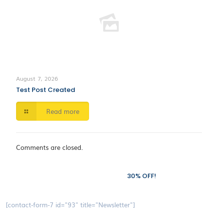
August 7, 2026
Test Post Created
Read more
Comments are closed.
Subscribe to our newsletter and grab
30% OFF!
[contact-form-7 id="93" title="Newsletter"]