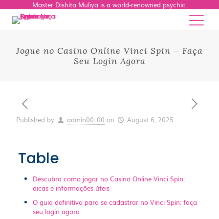
Master Dishita Muliya is a world-renowned psychic.
Jogue no Casino Online Vinci Spin – Faça
Seu Login Agora
Published by
admin00_00
on
August 6, 2025
Table
Descubra como jogar no Casino Online Vinci Spin:
dicas e informações úteis
O guia definitivo para se cadastrar no Vinci Spin: faça
seu login agora