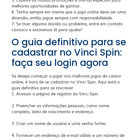
melhores oportunidades de ganhar.
6. Tenha sempre em mente que o jogo online deve ser uma
diversão, então jogue sempre com responsabilidade.
7. Se tiver alguma dúvida ou problema, entre em contato
conosco e estaremos lá para ajudar!
O guia definitivo para se
cadastrar no Vinci Spin:
faça seu login agora
Se deseja começar a jogar nos melhores jogos de casino
online, é hora de se cadastrar no Vinci Spin. Aqui está o
guia definitivo para se inscrever:
1. Acessar a página de registro do Vinci Spin.
2. Preencher as informações pessoais, como nome
completo, data de nascimento e endereço.
3. Criar um nome de usuário e uma senha fortes.
4. Fornecer um endereço de e-mail válido e um número de