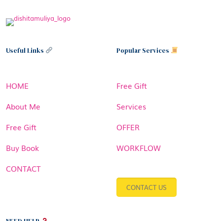
Useful Links
Popular Services
HOME
Free Gift
About Me
Services
Free Gift
OFFER
Buy Book
WORKFLOW
CONTACT
CONTACT US