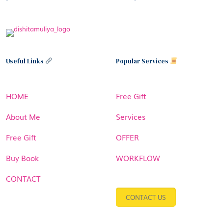
Useful Links
Popular Services
HOME
Free Gift
About Me
Services
Free Gift
OFFER
Buy Book
WORKFLOW
CONTACT
CONTACT US