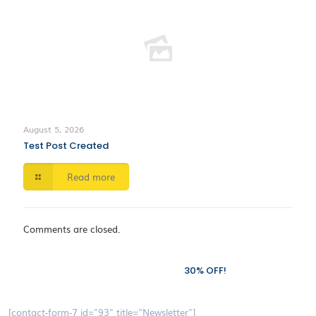
August 5, 2026
Test Post Created
Read more
Comments are closed.
Subscribe to our newsletter and grab
30% OFF!
[contact-form-7 id="93" title="Newsletter"]