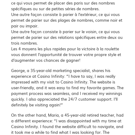
ce qui vous permet de placer des paris sur des nombres
spécifiques ou sur de petites séries de nombres.
Une autre façon consiste à parier à l’extérieur, ce qui vous
permet de parier sur des plages de nombres, comme noir et
pair ou impair.
Une autre façon consiste à parier sur le voisin, ce qui vous
permet de parier sur des relations spécifiques entre deux ou
trois nombres.
Les 4 moyens les plus rapides pour la victoire à la roulette
vous donnent l’opportunité de trouver votre propre style et
d’augmenter vos chances de gagner!
George, a 35-year-old marketing specialist, shares his
experience at Casino Infinity: “I have to say, I was really
impressed with my visit to Casino Infinity. The website is
user-friendly, and it was easy to find my favorite games. The
payment process was seamless, and I received my winnings
quickly. I also appreciated the 24/7 customer support. I’ll
definitely be visiting again!”
On the other hand, Maria, a 45-year-old retired teacher, had
a different experience: “I was disappointed with my time at
Casino Infinity. I found the website difficult to navigate, and
it took me a while to find what I was looking for. The