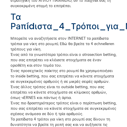
στρατηγική του ΑΠΛΟΥ ΠΑΙΧΝΙDIO, αν το παιχνίδι σας τη
συγκεκριμένη στιγμή το επιτρέπει.
Τα
Ρаπídιστα_4_Tρόποι_για_
Μπορείτε να αναζητήσετε στον INTERNET τα ραπίδιστα
τρόπια για νίκη στο ρουμπί; Εδώ θα βρείτε τα 4 σchnelleren
τρόπους για νίκη.
Ένας από τα γνωστότερα τρόποι είναι ο atrasection betting,
που σας επιτρέπει να κλέισετε στοιχήματα σε έναν
οριοθέτη και στον τομέα του.
Ένας προσεχτικός παίκτης στο ρουμπί θα χρησιμοποιήσει
το inside betting, που σας επιτρέπει να κάνετε στοιχήματα
σε συγκεκριμένες αριθμούς ή σε μικρές σειρές αριθμών.
Ένας άλλος τρόπος είναι το outside betting, που σας
επιτρέπει να κάνετε στοιχήματα σε κλίμακες αριθμών,
όπως чERNES και πάντως ή άρτια.
Ένας πιο δραστηριότερος τρόπος είναι ο περίπτωση betting,
που σας επιτρέπει να κάνετε στοιχήματα σε συγκεκριμένες
σχέσεις ανάμεσα σε δύο ή τρία αριθμούς.
Τα ραπίδιστα 4 τρόποι για νίκη στο ρουμπί σας δίνουν τη
δυνατότητα να βρείτε τη ροπή σας και να αυξήσετε τις