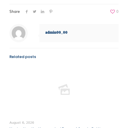
Share
0
admin00_00
Related posts
August 6, 2026