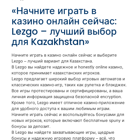
«Начните играть в
казино онлайн сейчас:
Lezgo – лучший выбор
для Kazakhstan»
Начните играть в казино онлайн сейчас и выберите
Lezgo – лучший вариант для Казахстана.
В Lezgo вы найдете надежное и honestly online казино,
которое принимает казахстанских игроков.
Lezgo предлагает широкий выбор игровых автоматов и
классических казино-игр, таких как рулетка и блэкджек.
Все игры протестированы и сертифицированы, а ваша
личная информация защищена безопасной encryption.
Кроме того, Lezgo имеет отличное казино-приложение
для удобного доступа к вашим любимым играм.
Начните играть сейчас и воспользуйтесь бонусами для
новых игроков, которые включают бесплатные spuny и
бонусы за депозит.
В Lezgo вы найдете захватывающие игры, щедрые
бонусы и надежную игровую платформу – всё, что