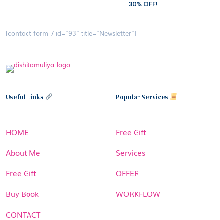
Subscribe to our newsletter and grab
30% OFF!
[contact-form-7 id="93" title="Newsletter"]
Useful Links
Popular Services
HOME
Free Gift
About Me
Services
Free Gift
OFFER
Buy Book
WORKFLOW
CONTACT