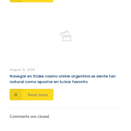
August 6, 2026
Navegar en Stake casino online argentina se siente tan
natural como apostar en tu bar favorito
Read more
Comments are closed.