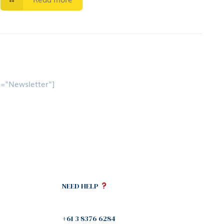
e="Newsletter"]
NEED HELP
+61 3 8376 6284