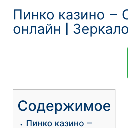
Пинко казино – 
онлайн | Зеркало
Содержимое
Пинко казино –