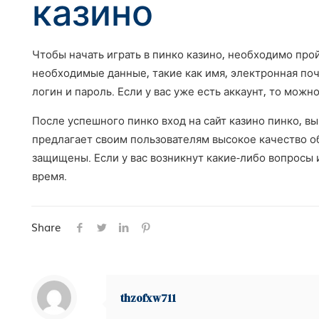
казино
Чтобы начать играть в пинко казино, необходимо про
необходимые данные, такие как имя, электронная поч
логин и пароль. Если у вас уже есть аккаунт, то можн
После успешного пинко вход на сайт казино пинко, в
предлагает своим пользователям высокое качество о
защищены. Если у вас возникнут какие-либо вопросы 
время.
Share
thzofxw711