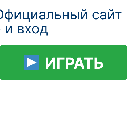
Официальный сайт 
 и вход
ИГРАТЬ