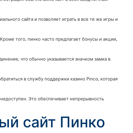
ального сайта и позволяет играть в все те же игры и
Кроме того, пинко часто предлагает бонусы и акции,
инение, что обычно указывается значком замка в
обратиться в службу поддержки казино Pinco, которая
т недоступен. Это обеспечивает непрерывность
ый сайт Пинко