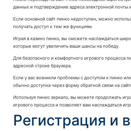
данных и подтверждение адреса электронной почты 
Если основной сайт пинко недоступен, можно использо
получать доступ к тем же функциям.
Играя в казино пинко, вы сможете наслаждаться широ
которые могут увеличить ваши шансы на победу.
Для безопасного и комфортного игрового процесса п
адресной строке браузера.
Если у вас возникли проблемы с доступом к пинко или
обычно доступна через форму обратной связи на сайт
Используя пинко зеркало, вы можете продолжать игра
игрового процесса и позволяет вам наслаждаться игр
Регистрация и 