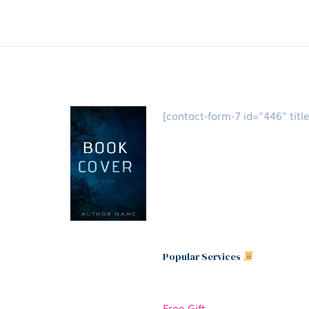
[contact-form-7 id="446" titl
Popular Services
Free Gift