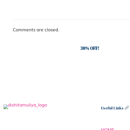
Comments are closed.
Subscribe to our newsletter and grab
30% OFF!
Useful Links
HOME