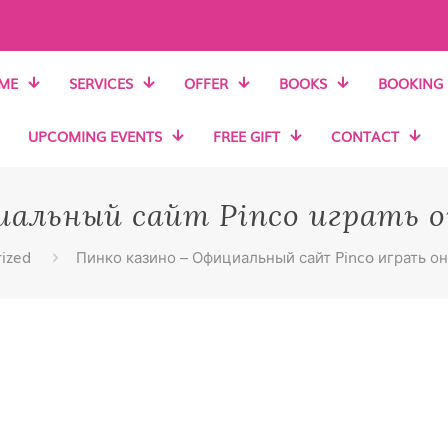
ME
SERVICES
OFFER
BOOKS
BOOKING
UPCOMING EVENTS
FREE GIFT
CONTACT
альный сайт Pinco играть он
ized
Пинко казино – Официальный сайт Pinco играть он