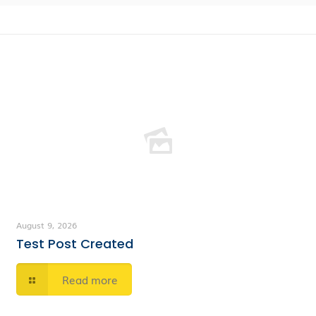
August 9, 2026
Test Post Created
Read more