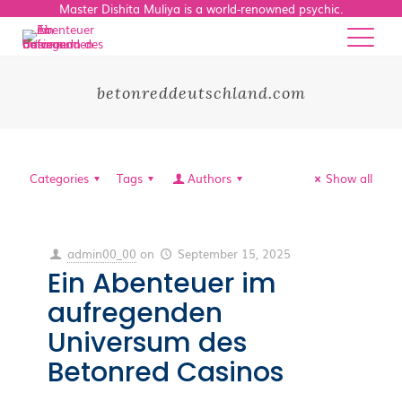
Master Dishita Muliya is a world-renowned psychic.
betonreddeutschland.com
Categories
Tags
Authors
Show all
admin00_00
on
September 15, 2025
Ein Abenteuer im
aufregenden
Universum des
Betonred Casinos