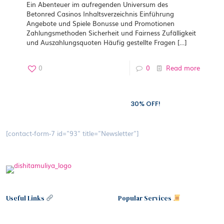
Ein Abenteuer im aufregenden Universum des
Betonred Casinos Inhaltsverzeichnis Einführung
Angebote und Spiele Bonusse und Promotionen
Zahlungsmethoden Sicherheit und Fairness Zufälligkeit
und Auszahlungsquoten Häufig gestellte Fragen
[…]
0
0
Read more
Subscribe to our newsletter and grab
30% OFF!
[contact-form-7 id="93" title="Newsletter"]
Useful Links
Popular Services