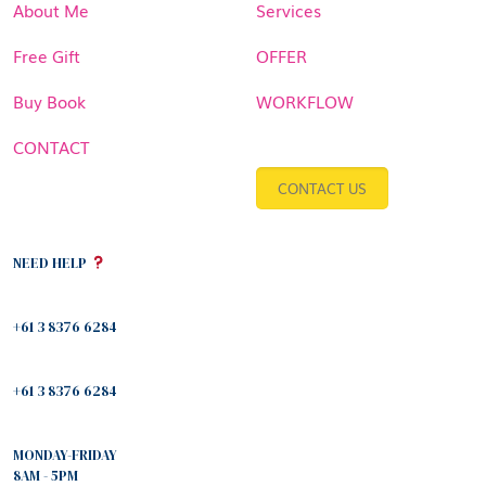
About Me
Services
Free Gift
OFFER
Buy Book
WORKFLOW
CONTACT
CONTACT US
NEED HELP
+61 3 8376 6284
+61 3 8376 6284
MONDAY-FRIDAY
8AM - 5PM