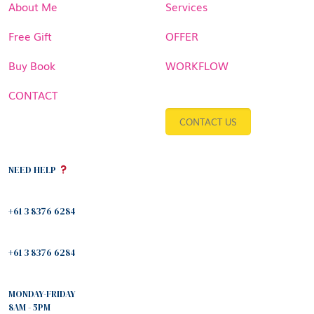
About Me
Services
Free Gift
OFFER
Buy Book
WORKFLOW
CONTACT
CONTACT US
NEED HELP
+61 3 8376 6284
+61 3 8376 6284
MONDAY-FRIDAY
8AM - 5PM