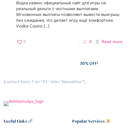
Водка казино официальный сайт для игры на
реальный деньги с честными выплатами
Мгновенные выплаты позволяют вывести выигрыш
без ожидания, что делает игру ещё комфортнее.
Vodka Casino
[…]
0
0
Read more
Subscribe to our newsletter and grab
30% OFF!
[contact-form-7 id="93" title="Newsletter"]
Useful Links
Popular Services