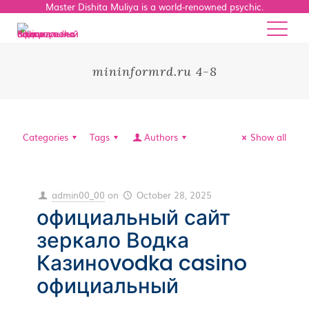
Master Dishita Muliya is a world-renowned psychic.
mininformrd.ru 4-8
Categories
Tags
Authors
Show all
admin00_00
on
October 28, 2025
официальный сайт
зеркало Водка
Казиноvodka casino
официальный