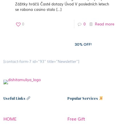
Zážitky hráčů Časté dotazy Úvod V posledních letech
se rabona casino stalo
[…]
0
0
Read more
Subscribe to our newsletter and grab
30% OFF!
[contact-form-7 id="93" title="Newsletter"]
Useful Links
Popular Services
HOME
Free Gift