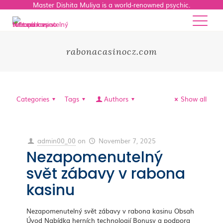
Master Dishita Muliya is a world-renowned psychic.
rabonacasinocz.com
Categories
Tags
Authors
Show all
admin00_00
on
November 7, 2025
Nezapomenutelný
svět zábavy v rabona
kasinu
Nezapomenutelný svět zábavy v rabona kasinu Obsah
Úvod Nabídka herních technologií Bonusy a podpora