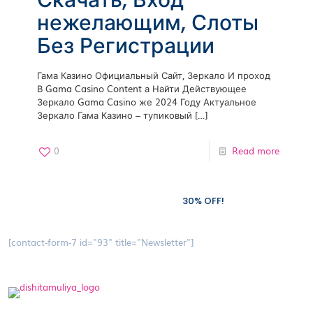
Скачать, Вход
нежелающим, Слоты
Без Регистрации
Гама Казино Официальный Сайт, Зеркало И проход
В Gama Casino Content а Найти Действующее
Зеркало Gama Casino же 2024 Году Актуальное
Зеркало Гама Казино – тупиковый
[…]
0
Read more
Subscribe to our newsletter and grab
30% OFF!
[contact-form-7 id="93" title="Newsletter"]