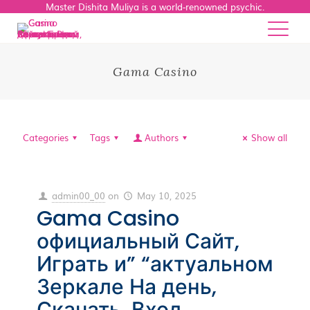
Master Dishita Muliya is a world-renowned psychic.
Gama Casino
Categories
Tags
Authors
Show all
admin00_00
on
May 10, 2025
Gama Casino
официальный Сайт,
Играть и” “актуальном
Зеркале На день,