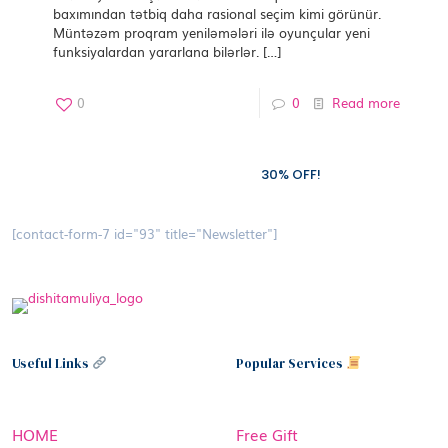
baxımından tətbiq daha rasional seçim kimi görünür.
Müntəzəm proqram yeniləmələri ilə oyunçular yeni
funksiyalardan yararlana bilərlər.
[…]
0
0
Read more
Subscribe to our newsletter and grab
30% OFF!
[contact-form-7 id="93" title="Newsletter"]
Useful Links
Popular Services
HOME
Free Gift