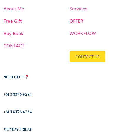
About Me
Services
Free Gift
OFFER
Buy Book
WORKFLOW
CONTACT
CONTACT US
NEED HELP
+61 3 8376 6284
+61 3 8376 6284
MONDAY-FRIDAY