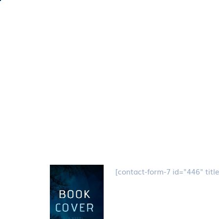
[contact-form-7 id="446" titl