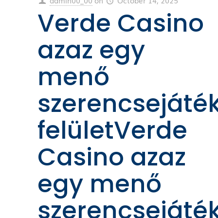
admin00_00
on
October 14, 2025
Verde Casino
azaz egy
menő
szerencsejáté
felületVerde
Casino azaz
egy menő
szerencsejáté