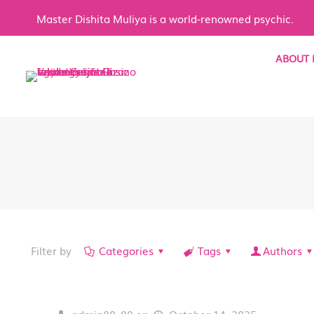
Master Dishita Muliya is a world-renowned psychic.
ABOUT 
Filter by
Categories
Tags
Authors