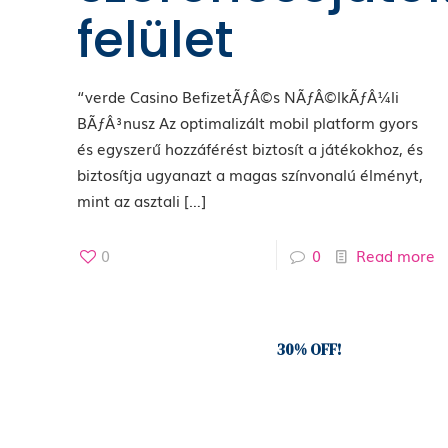
felület
“verde Casino BefizetÃƒÂ©s NÃƒÂ©lkÃƒÂ¼li
BÃƒÂ³nusz Az optimalizált mobil platform gyors
és egyszerű hozzáférést biztosít a játékokhoz, és
biztosítja ugyanazt a magas színvonalú élményt,
mint az asztali
[…]
0
0
Read more
Subscribe to our newsletter and grab
30% OFF!