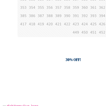
353
354
355
356
357
358
359
360
361
362
385
386
387
388
389
390
391
392
393
394
417
418
419
420
421
422
423
424
425
426
449
450
451
452
Subscribe to our newsletter and grab
30% OFF!