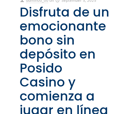
admin00_00
on
September 5, 2025
Disfruta de un
emocionante
bono sin
depósito en
Posido
Casino y
comienza a
jugar en línea