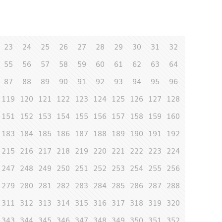
23
24
25
26
27
28
29
30
31
32
55
56
57
58
59
60
61
62
63
64
87
88
89
90
91
92
93
94
95
96
119
120
121
122
123
124
125
126
127
128
151
152
153
154
155
156
157
158
159
160
183
184
185
186
187
188
189
190
191
192
215
216
217
218
219
220
221
222
223
224
247
248
249
250
251
252
253
254
255
256
279
280
281
282
283
284
285
286
287
288
311
312
313
314
315
316
317
318
319
320
343
344
345
346
347
348
349
350
351
352