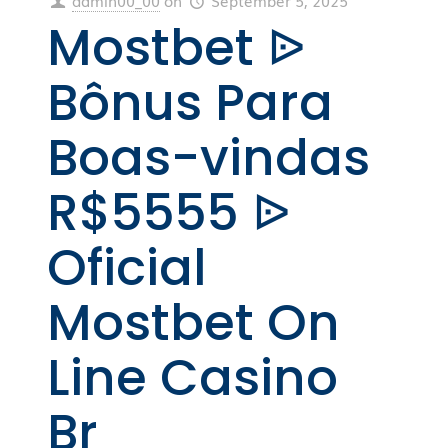
admin00_00
on
September 5, 2025
Mostbet ᐉ
Bônus Para
Boas-vindas
R$5555 ᐉ
Oficial
Mostbet On
Line Casino
Br