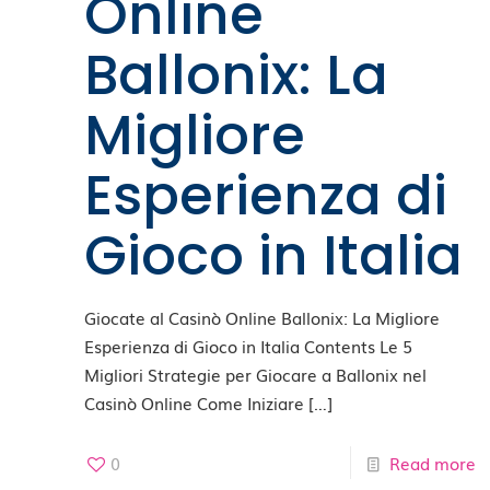
Online
Ballonix: La
Migliore
Esperienza di
Gioco in Italia
Giocate al Casinò Online Ballonix: La Migliore
Esperienza di Gioco in Italia Contents Le 5
Migliori Strategie per Giocare a Ballonix nel
Casinò Online Come Iniziare
[…]
0
Read more