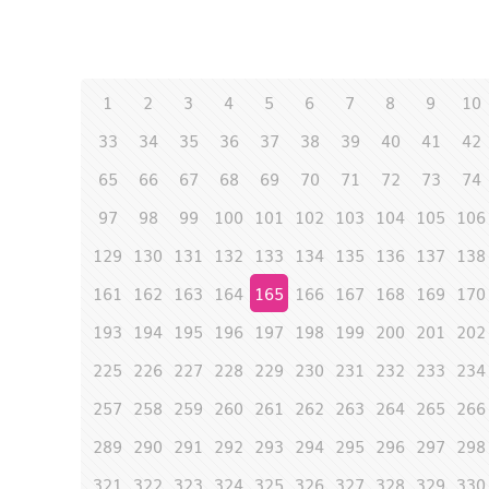
1
2
3
4
5
6
7
8
9
10
33
34
35
36
37
38
39
40
41
42
65
66
67
68
69
70
71
72
73
74
97
98
99
100
101
102
103
104
105
106
129
130
131
132
133
134
135
136
137
138
161
162
163
164
165
166
167
168
169
170
193
194
195
196
197
198
199
200
201
202
225
226
227
228
229
230
231
232
233
234
257
258
259
260
261
262
263
264
265
266
289
290
291
292
293
294
295
296
297
298
321
322
323
324
325
326
327
328
329
330