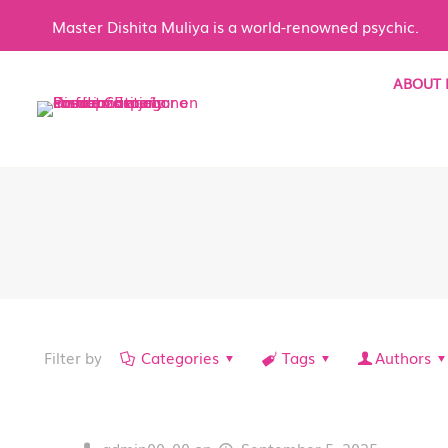
Master Dishita Muliya is a world-renowned psychic.
ABOUT 
Filter by
Categories
Tags
Authors