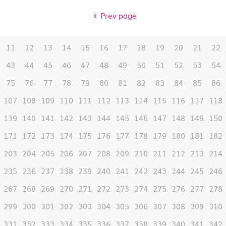
Prev page
11
12
13
14
15
16
17
18
19
20
21
22
43
44
45
46
47
48
49
50
51
52
53
54
75
76
77
78
79
80
81
82
83
84
85
86
107
108
109
110
111
112
113
114
115
116
117
118
139
140
141
142
143
144
145
146
147
148
149
150
171
172
173
174
175
176
177
178
179
180
181
182
203
204
205
206
207
208
209
210
211
212
213
214
235
236
237
238
239
240
241
242
243
244
245
246
267
268
269
270
271
272
273
274
275
276
277
278
299
300
301
302
303
304
305
306
307
308
309
310
331
332
333
334
335
336
337
338
339
340
341
342