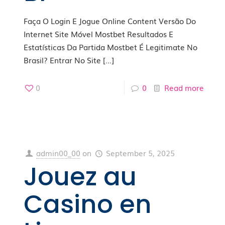
Faça O Login E Jogue Online Content Versão Do
Internet Site Móvel Mostbet Resultados E
Estatísticas Da Partida Mostbet É Legitimate No
Brasil? Entrar No Site
[…]
0
0
Read more
admin00_00
on
September 5, 2025
Jouez au
Casino en