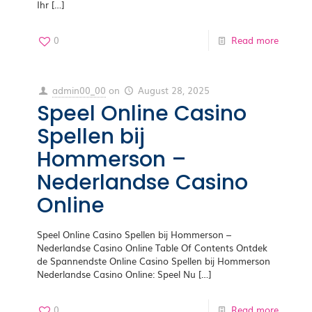
Ihr
[…]
0
Read more
admin00_00
on
August 28, 2025
Speel Online Casino
Spellen bij
Hommerson –
Nederlandse Casino
Online
Speel Online Casino Spellen bij Hommerson –
Nederlandse Casino Online Table Of Contents Ontdek
de Spannendste Online Casino Spellen bij Hommerson
Nederlandse Casino Online: Speel Nu
[…]
0
Read more