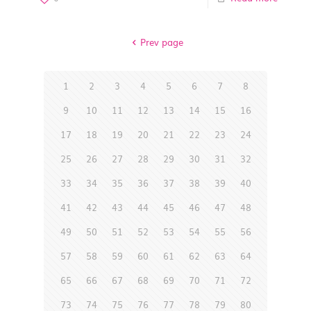
Prev page
1
2
3
4
5
6
7
8
9
10
11
12
13
14
15
16
17
18
19
20
21
22
23
24
25
26
27
28
29
30
31
32
33
34
35
36
37
38
39
40
41
42
43
44
45
46
47
48
49
50
51
52
53
54
55
56
57
58
59
60
61
62
63
64
65
66
67
68
69
70
71
72
73
74
75
76
77
78
79
80