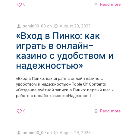
0
Read more
admin00_00
on
August 29, 2025
«Вход в Пинко: как
играть в онлайн-
казино с удобством и
надежностью»
«Вход в Пинко: как играть в онлайн-казино с
удобством и надежностью» Table Of Contents
«Создание учётной записи в Пинко: первый шаг к
работе с онлайн-казино» «Надежное
[…]
0
Read more
admin00_00
on
August 29, 2025