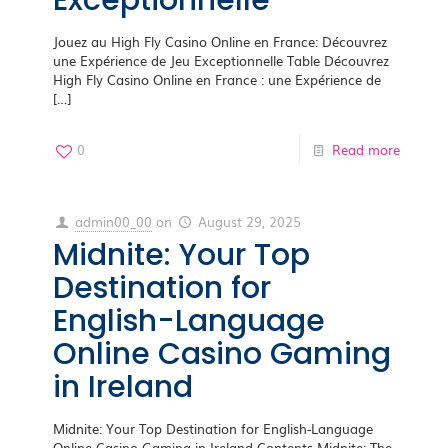
Exceptionnelle
Jouez au High Fly Casino Online en France: Découvrez
une Expérience de Jeu Exceptionnelle Table Découvrez
High Fly Casino Online en France : une Expérience de
[…]
0
Read more
admin00_00
on
August 29, 2025
Midnite: Your Top
Destination for
English-Language
Online Casino Gaming
in Ireland
Midnite: Your Top Destination for English-Language
Online Casino Gaming in Ireland Contents Midnite: The