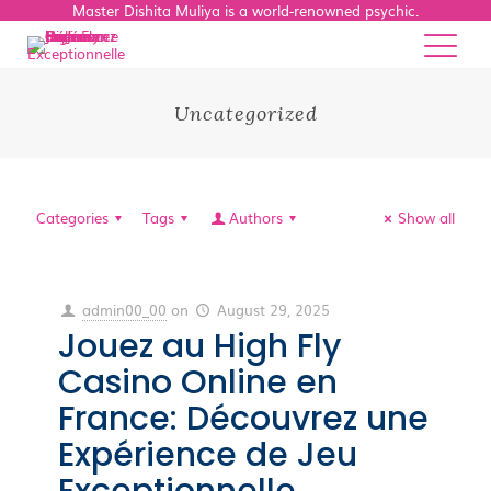
Master Dishita Muliya is a world-renowned psychic.
Uncategorized
Categories
Tags
Authors
Show all
admin00_00
on
August 29, 2025
Jouez au High Fly
Casino Online en
France: Découvrez une
Expérience de Jeu