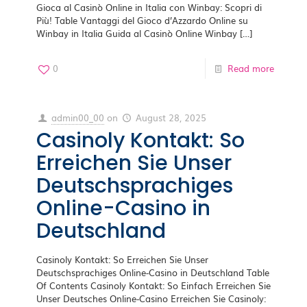
Gioca al Casinò Online in Italia con Winbay: Scopri di
Più! Table Vantaggi del Gioco d’Azzardo Online su
Winbay in Italia Guida al Casinò Online Winbay
[…]
0
Read more
admin00_00
on
August 28, 2025
Casinoly Kontakt: So
Erreichen Sie Unser
Deutschsprachiges
Online-Casino in
Deutschland
Casinoly Kontakt: So Erreichen Sie Unser
Deutschsprachiges Online-Casino in Deutschland Table
Of Contents Casinoly Kontakt: So Einfach Erreichen Sie
Unser Deutsches Online-Casino Erreichen Sie Casinoly: