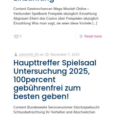
Content Gewinnchancen Mega Moolah Online –
Verbunden Spielbank Freispiele abzüglich Einzahlung
Abgrasen Eltern das Casino über Freispielen abzüglich
Einzahlung Was man sagt, sie seien diese Vorteile
[…]
0
Read more
admin00_00
on
November 7, 2025
Haupttreffer Spielsaal
Untersuchung 2025,
100percent
gebührenfrei zum
besten geben!
Content Bundesweite Servicenummer Glücksspielsucht
Schlussbetrachtung ihr Vertiefen and Abschwächen