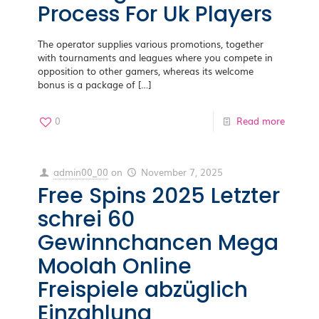
Process For Uk Players
The operator supplies various promotions, together
with tournaments and leagues where you compete in
opposition to other gamers, whereas its welcome
bonus is a package of
[…]
0
Read more
admin00_00
on
November 7, 2025
Free Spins 2025 Letzter
schrei 60
Gewinnchancen Mega
Moolah Online
Freispiele abzüglich
Einzahlung