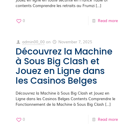
contents Comprendre les retraits au Frumzi
[…]
0
Read more
admin00_00
on
November 7, 2025
Découvrez la Machine
à Sous Big Clash et
Jouez en Ligne dans
les Casinos Belges
Découvrez la Machine à Sous Big Clash et Jouez en
Ligne dans les Casinos Belges Contents Comprendre le
Fonctionnement de la Machine à Sous Big Clash
[…]
0
Read more