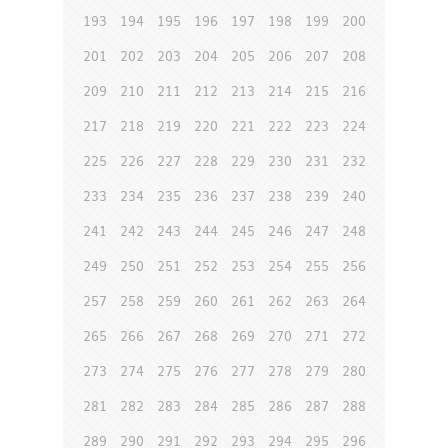
193
194
195
196
197
198
199
200
201
202
203
204
205
206
207
208
209
210
211
212
213
214
215
216
217
218
219
220
221
222
223
224
225
226
227
228
229
230
231
232
233
234
235
236
237
238
239
240
241
242
243
244
245
246
247
248
249
250
251
252
253
254
255
256
257
258
259
260
261
262
263
264
265
266
267
268
269
270
271
272
273
274
275
276
277
278
279
280
281
282
283
284
285
286
287
288
289
290
291
292
293
294
295
296