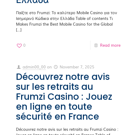
Ελλάδα
Παίξτε στο Frumzi: Το καλύτερο Mobile Casino για τον
Ισημερινό Κώδικα στην Ελλάδα Table of contents Τι
Makes Frumzi the Best Mobile Casino for the Global
[…]
0
Read more
admin00_00
on
November 7, 2025
Découvrez notre avis
sur les retraits au
Frumzi Casino : Jouez
en ligne en toute
sécurité en France
Découvrez notre avis sur les retraits au Frumzi Casino :
Jouez en ligne en toute sécurité en France Table of