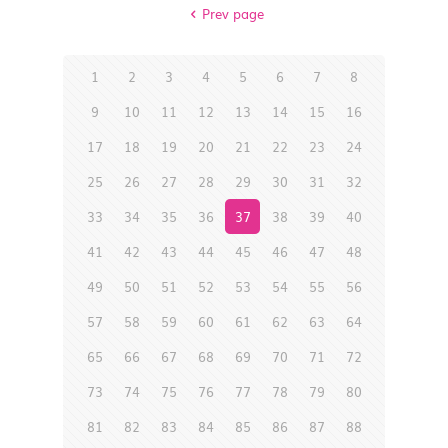
Prev page
1
2
3
4
5
6
7
8
9
10
11
12
13
14
15
16
17
18
19
20
21
22
23
24
25
26
27
28
29
30
31
32
33
34
35
36
37
38
39
40
41
42
43
44
45
46
47
48
49
50
51
52
53
54
55
56
57
58
59
60
61
62
63
64
65
66
67
68
69
70
71
72
73
74
75
76
77
78
79
80
81
82
83
84
85
86
87
88