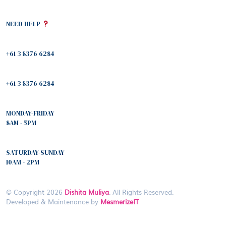
NEED HELP
+61 3 8376 6284
+61 3 8376 6284
MONDAY-FRIDAY
8AM - 5PM
SATURDAY-SUNDAY
10AM - 2PM
© Copyright 2026
Dishita Muliya
. All Rights Reserved.
Developed & Maintenance by
MesmerizeIT