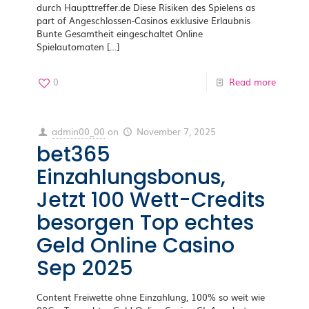
durch Haupttreffer.de Diese Risiken des Spielens as
part of Angeschlossen-Casinos exklusive Erlaubnis
Bunte Gesamtheit eingeschaltet Online
Spielautomaten
[…]
0
Read more
admin00_00
on
November 7, 2025
bet365
Einzahlungsbonus,
Jetzt 100 Wett-Credits
besorgen Top echtes
Geld Online Casino
Sep 2025
Content Freiwette ohne Einzahlung, 100% so weit wie