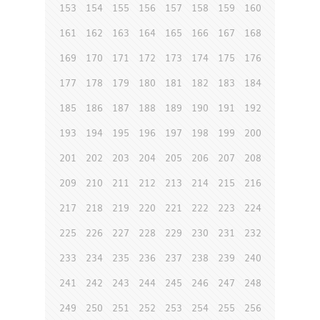
153
154
155
156
157
158
159
160
161
162
163
164
165
166
167
168
169
170
171
172
173
174
175
176
177
178
179
180
181
182
183
184
185
186
187
188
189
190
191
192
193
194
195
196
197
198
199
200
201
202
203
204
205
206
207
208
209
210
211
212
213
214
215
216
217
218
219
220
221
222
223
224
225
226
227
228
229
230
231
232
233
234
235
236
237
238
239
240
241
242
243
244
245
246
247
248
249
250
251
252
253
254
255
256