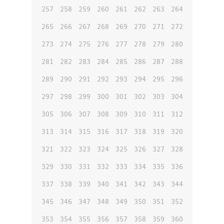
257
258
259
260
261
262
263
264
265
266
267
268
269
270
271
272
273
274
275
276
277
278
279
280
281
282
283
284
285
286
287
288
289
290
291
292
293
294
295
296
297
298
299
300
301
302
303
304
305
306
307
308
309
310
311
312
313
314
315
316
317
318
319
320
321
322
323
324
325
326
327
328
329
330
331
332
333
334
335
336
337
338
339
340
341
342
343
344
345
346
347
348
349
350
351
352
353
354
355
356
357
358
359
360