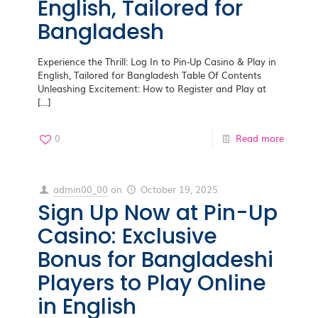
English, Tailored for
Bangladesh
Experience the Thrill: Log In to Pin-Up Casino & Play in
English, Tailored for Bangladesh Table Of Contents
Unleashing Excitement: How to Register and Play at
[…]
0
Read more
admin00_00
on
October 19, 2025
Sign Up Now at Pin-Up
Casino: Exclusive
Bonus for Bangladeshi
Players to Play Online
in English