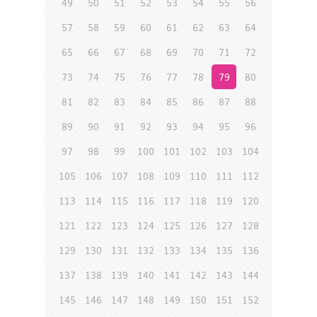
49
50
51
52
53
54
55
56
57
58
59
60
61
62
63
64
65
66
67
68
69
70
71
72
73
74
75
76
77
78
79
80
81
82
83
84
85
86
87
88
89
90
91
92
93
94
95
96
97
98
99
100
101
102
103
104
105
106
107
108
109
110
111
112
113
114
115
116
117
118
119
120
121
122
123
124
125
126
127
128
129
130
131
132
133
134
135
136
137
138
139
140
141
142
143
144
145
146
147
148
149
150
151
152