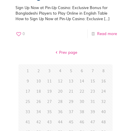
Sign Up Now at Pin-Up Casino: Exclusive Bonus for
Bangladeshi Players to Play Online in English Table
How to Sign Up Now at Pin-Up Casino: Exclusive
[…]
0
Read more
Prev page
1
2
3
4
5
6
7
8
9
10
11
12
13
14
15
16
17
18
19
20
21
22
23
24
25
26
27
28
29
30
31
32
33
34
35
36
37
38
39
40
41
42
43
44
45
46
47
48