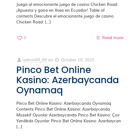
Juega al emocionante juego de casino Chicken Road:
¡Apuesta y gana en línea en Ecuador! Table of
contents Descubre el emocionante juego de casino
Chicken Road:
[…]
0
Read more
admin00_00
on
October 19, 2025
Pinco Bet Online
Kasino: Azerbaycanda
Oynamaq
Pinco Bet Online Kasino: Azerbaycanda Oynamaq
Contents Pinco Bet Online Kasino: Azərbaycanda
Müzəkif Oyunlar Azərbaycanda Pinco Bet Kasino: Çox
Yenilikdə Oyunlar Pinco Bet Online Kasino: Azərbaycan
[…]