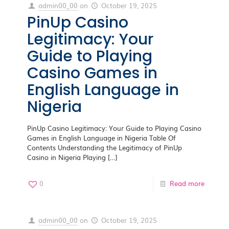
admin00_00
on
October 19, 2025
PinUp Casino
Legitimacy: Your
Guide to Playing
Casino Games in
English Language in
Nigeria
PinUp Casino Legitimacy: Your Guide to Playing Casino
Games in English Language in Nigeria Table Of
Contents Understanding the Legitimacy of PinUp
Casino in Nigeria Playing
[…]
0
Read more
admin00_00
on
October 19, 2025