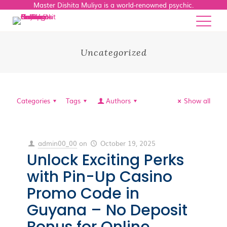
Master Dishita Muliya is a world-renowned psychic.
Uncategorized
Categories
Tags
Authors
Show all
admin00_00
on
October 19, 2025
Unlock Exciting Perks
with Pin-Up Casino
Promo Code in
Guyana – No Deposit