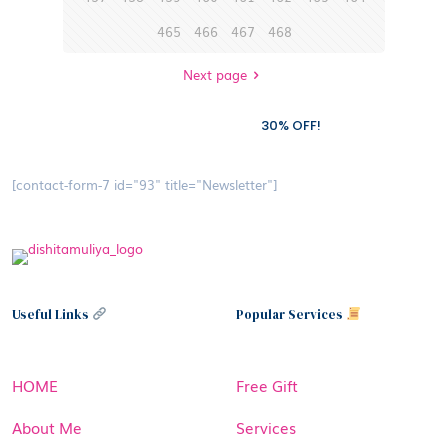
465
466
467
468
Next page
Subscribe to our newsletter and grab
30% OFF!
[contact-form-7 id="93" title="Newsletter"]
Useful Links
Popular Services
HOME
Free Gift
About Me
Services